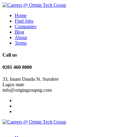
Home
Find Jobs
Companies
Blog
About
Terms
Call us
0201 460 0800
33, Imam Dauda St. Surulere
Lagos state
info@origingroupng.com